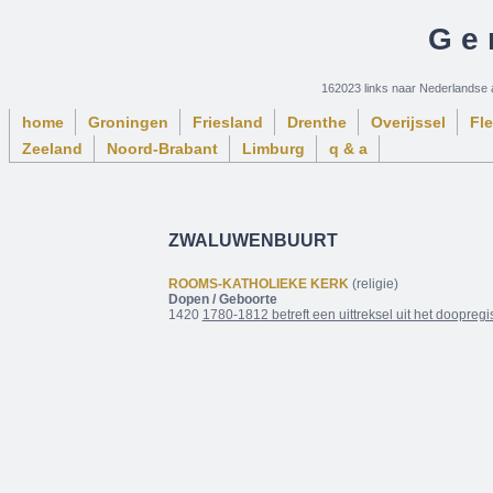
Ge
162023 links naar Nederlandse 
home
Groningen
Friesland
Drenthe
Overijssel
Fl
Zeeland
Noord-Brabant
Limburg
q & a
ZWALUWENBUURT
ROOMS-KATHOLIEKE KERK
(religie)
Dopen / Geboorte
1420
1780-1812 betreft een uittreksel uit het doopreg