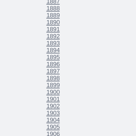
1887
1888
1889
1890
1891
1892
1893
1894
1895
1896
1897
1898
1899
1900
1901
1902
1903
1904
1905
1906