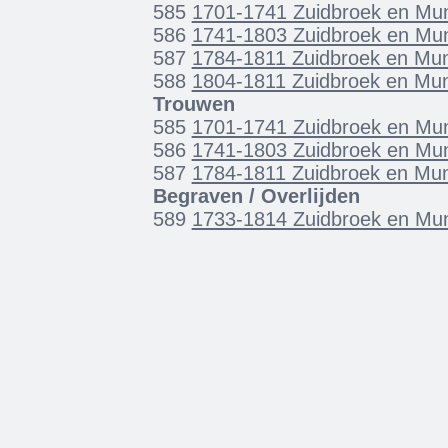
585
1701-1741 Zuidbroek en M
586
1741-1803 Zuidbroek en M
587
1784-1811 Zuidbroek en Mu
588
1804-1811 Zuidbroek en Mu
Trouwen
585
1701-1741 Zuidbroek en M
586
1741-1803 Zuidbroek en M
587
1784-1811 Zuidbroek en Mu
Begraven / Overlijden
589
1733-1814 Zuidbroek en M