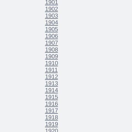
1901
1902
1903
1904
1905
1906
1907
1908
1909
1910
1911
1912
1913
1914
1915
1916
1917
1918
1919
1920