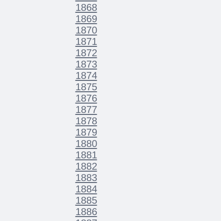
1868
1869
1870
1871
1872
1873
1874
1875
1876
1877
1878
1879
1880
1881
1882
1883
1884
1885
1886