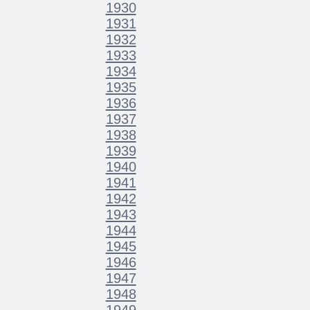
1930
1931
1932
1933
1934
1935
1936
1937
1938
1939
1940
1941
1942
1943
1944
1945
1946
1947
1948
1949