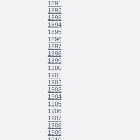
1891
1892
1893
1894
1895
1896
1897
1898
1899
1900
1901
1902
1903
1904
1905
1906
1907
1908
1909
1910