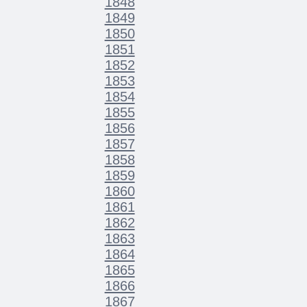
1848
1849
1850
1851
1852
1853
1854
1855
1856
1857
1858
1859
1860
1861
1862
1863
1864
1865
1866
1867