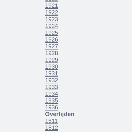
1921
1922
1923
1924
1925
1926
1927
1928
1929
1930
1931
1932
1933
1934
1935
1936
Overlijden
1811
1812