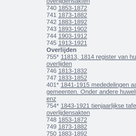
overlijdensakten
740
1853-1872
741
1873-1882
742
1883-1892
743
1893-1902
744
1903-1912
745
1913-1921
Overlijden
755*
11813, 1814 register van hu
overlijden
746
1813-1832
747
1833-1852
401*
1841-1915 mededelingen aan
gemeenten. Onder andere huwelij
enz
754*
1843-1921 tienjaarlijkse taf
overlijdensakten
748
1853-1872
749
1873-1882
750
1883-1892