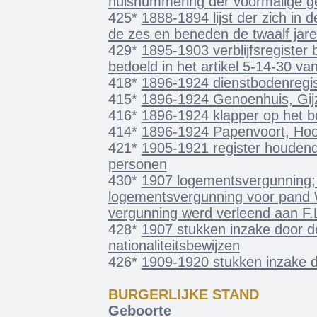
huisnummering der voormalige 
425*
1888-1894 lijst der zich in
de zes en beneden de twaalf jare
429*
1895-1903 verblijfsregister
bedoeld in het artikel 5-14-30 va
418*
1896-1924 dienstbodenregis
415*
1896-1924 Genoenhuis, Gijze
416*
1896-1924 klapper op het be
414*
1896-1924 Papenvoort, Hoo
421*
1905-1921 register houden
personen
430*
1907 logementsvergunning; 
logementsvergunning voor pand Wi
vergunning werd verleend aan F.
428*
1907 stukken inzake door d
nationaliteitsbewijzen
426*
1909-1920 stukken inzake de
BURGERLIJKE STAND
Geboorte