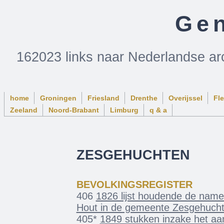
Gen
162023 links naar Nederlandse ar
home
Groningen
Friesland
Drenthe
Overijssel
Fl
Zeeland
Noord-Brabant
Limburg
q & a
ZESGEHUCHTEN
BEVOLKINGSREGISTER
406
1826 lijst houdende de name
Hout in de gemeente Zesgehuch
405*
1849 stukken inzake het aa