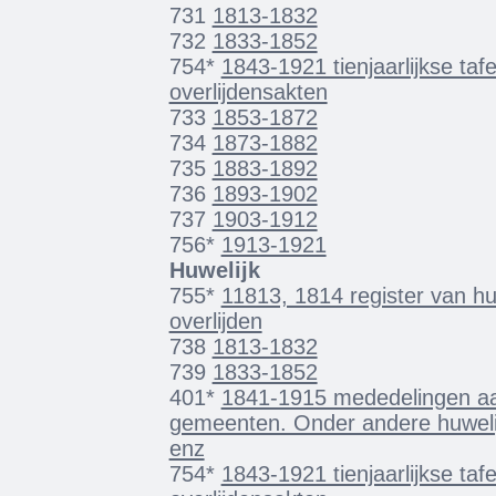
731
1813-1832
732
1833-1852
754*
1843-1921 tienjaarlijkse taf
overlijdensakten
733
1853-1872
734
1873-1882
735
1883-1892
736
1893-1902
737
1903-1912
756*
1913-1921
Huwelijk
755*
11813, 1814 register van hu
overlijden
738
1813-1832
739
1833-1852
401*
1841-1915 mededelingen aan
gemeenten. Onder andere huwelij
enz
754*
1843-1921 tienjaarlijkse taf