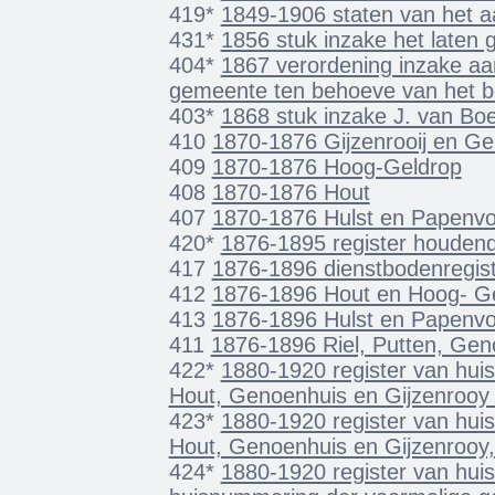
419*
1849-1906 staten van het a
431*
1856 stuk inzake het laten
404*
1867 verordening inzake aang
gemeente ten behoeve van het be
403*
1868 stuk inzake J. van Boe
410
1870-1876 Gijzenrooij en G
409
1870-1876 Hoog-Geldrop
408
1870-1876 Hout
407
1870-1876 Hulst en Papenvo
420*
1876-1895 register houde
417
1876-1896 dienstbodenregis
412
1876-1896 Hout en Hoog- G
413
1876-1896 Hulst en Papenvo
411
1876-1896 Riel, Putten, Geno
422*
1880-1920 register van hu
Hout, Genoenhuis en Gijzenrooy R
423*
1880-1920 register van hu
Hout, Genoenhuis en Gijzenrooy,
424*
1880-1920 register van hui