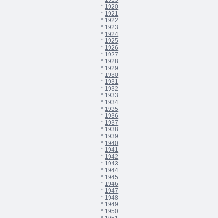
*
1919
*
1920
*
1921
*
1922
*
1923
*
1924
*
1925
*
1926
*
1927
*
1928
*
1929
*
1930
*
1931
*
1932
*
1933
*
1934
*
1935
*
1936
*
1937
*
1938
*
1939
*
1940
*
1941
*
1942
*
1943
*
1944
*
1945
*
1946
*
1947
*
1948
*
1949
*
1950