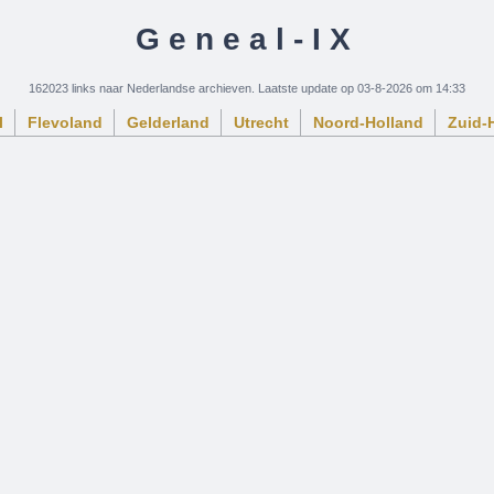
Geneal-IX
162023 links naar Nederlandse archieven. Laatste update op 03-8-2026 om 14:33
l
Flevoland
Gelderland
Utrecht
Noord-Holland
Zuid-