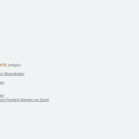
NTE
(religie)
en Moerstraten
ten
ten
 en Poorterij Bergen op Zoom