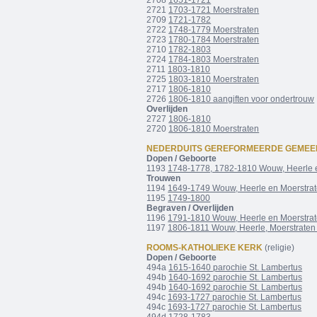
2708
1651-1721
2721
1703-1721 Moerstraten
2709
1721-1782
2722
1748-1779 Moerstraten
2723
1780-1784 Moerstraten
2710
1782-1803
2724
1784-1803 Moerstraten
2711
1803-1810
2725
1803-1810 Moerstraten
2717
1806-1810
2726
1806-1810 aangiften voor ondertrouw
Overlijden
2727
1806-1810
2720
1806-1810 Moerstraten
NEDERDUITS GEREFORMEERDE GEMEE
Dopen / Geboorte
1193
1748-1778, 1782-1810 Wouw, Heerle 
Trouwen
1194
1649-1749 Wouw, Heerle en Moerstra
1195
1749-1800
Begraven / Overlijden
1196
1791-1810 Wouw, Heerle en Moerstra
1197
1806-1811 Wouw, Heerle, Moerstraten
ROOMS-KATHOLIEKE KERK
(religie)
Dopen / Geboorte
494a
1615-1640 parochie St. Lambertus
494b
1640-1692 parochie St. Lambertus
494b
1640-1692 parochie St. Lambertus
494c
1693-1727 parochie St. Lambertus
494c
1693-1727 parochie St. Lambertus