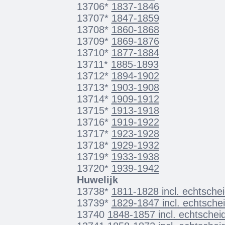
13706*
1837-1846
13707*
1847-1859
13708*
1860-1868
13709*
1869-1876
13710*
1877-1884
13711*
1885-1893
13712*
1894-1902
13713*
1903-1908
13714*
1909-1912
13715*
1913-1918
13716*
1919-1922
13717*
1923-1928
13718*
1929-1932
13719*
1933-1938
13720*
1939-1942
Huwelijk
13738*
1811-1828 incl. echtschei
13739*
1829-1847 incl. echtsche
13740
1848-1857 incl. echtschei