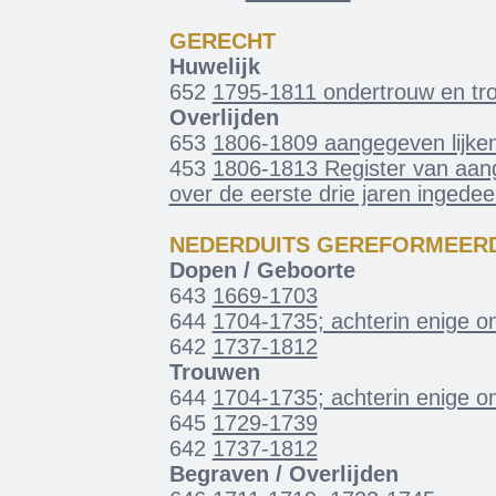
GERECHT
Huwelijk
652
1795-1811 ondertrouw en tr
Overlijden
653
1806-1809 aangegeven lijke
453
1806-1813 Register van aang
over de eerste drie jaren ingede
NEDERDUITS GEREFORMEER
Dopen / Geboorte
643
1669-1703
644
1704-1735; achterin enige o
642
1737-1812
Trouwen
644
1704-1735; achterin enige o
645
1729-1739
642
1737-1812
Begraven / Overlijden