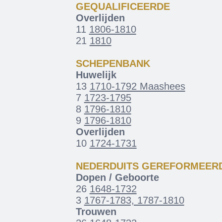
GEQUALIFICEERDE
Overlijden
11
1806-1810
21
1810
SCHEPENBANK
Huwelijk
13
1710-1792 Maashees
7
1723-1795
8
1796-1810
9
1796-1810
Overlijden
10
1724-1731
NEDERDUITS GEREFORMEER
Dopen / Geboorte
26
1648-1732
3
1767-1783, 1787-1810
Trouwen