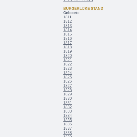
1920-1939 deel 9
BURGERLIJKE STAND
Geboorte
1811
1812
1813
1814
1815
1816
1817
1818
1819
1820
1821
1822
1823
1824
1825
1826
1827
1828
1829
1830
1831
1832
1833
1834
1835
1836
1837
1838