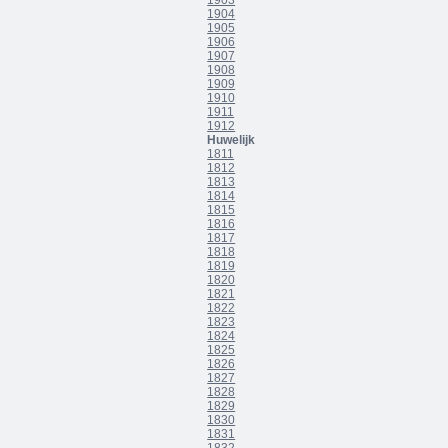
1903
1904
1905
1906
1907
1908
1909
1910
1911
1912
Huwelijk
1811
1812
1813
1814
1815
1816
1817
1818
1819
1820
1821
1822
1823
1824
1825
1826
1827
1828
1829
1830
1831