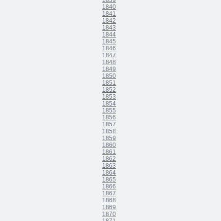
1839
1840
1841
1842
1843
1844
1845
1846
1847
1848
1849
1850
1851
1852
1853
1854
1855
1856
1857
1858
1859
1860
1861
1862
1863
1864
1865
1866
1867
1868
1869
1870