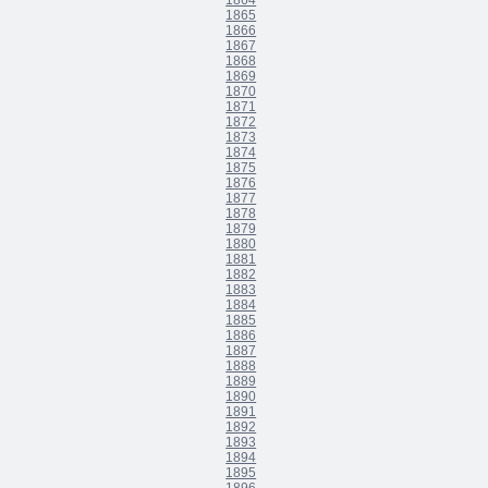
1864
1865
1866
1867
1868
1869
1870
1871
1872
1873
1874
1875
1876
1877
1878
1879
1880
1881
1882
1883
1884
1885
1886
1887
1888
1889
1890
1891
1892
1893
1894
1895