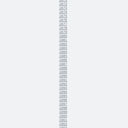
1871
1872
1873
1874
1875
1876
1877
1878
1879
1880
1881
1882
1883
1884
1885
1886
1887
1888
1889
1890
1891
1892
1893
1894
1895
1896
1897
1898
1899
1900
1901
1902