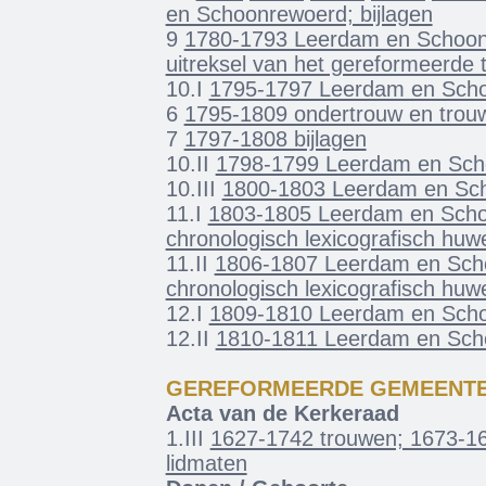
en Schoonrewoerd; bijlagen
9
1780-1793 Leerdam en Schoonr
uitreksel van het gereformeerde
10.I
1795-1797 Leerdam en Scho
6
1795-1809 ondertrouw en trou
7
1797-1808 bijlagen
10.II
1798-1799 Leerdam en Scho
10.III
1800-1803 Leerdam en Sch
11.I
1803-1805 Leerdam en Scho
chronologisch lexicografisch huwe
11.II
1806-1807 Leerdam en Scho
chronologisch lexicografisch huwe
12.I
1809-1810 Leerdam en Scho
12.II
1810-1811 Leerdam en Scho
GEREFORMEERDE GEMEENT
Acta van de Kerkeraad
1.III
1627-1742 trouwen; 1673-16
lidmaten