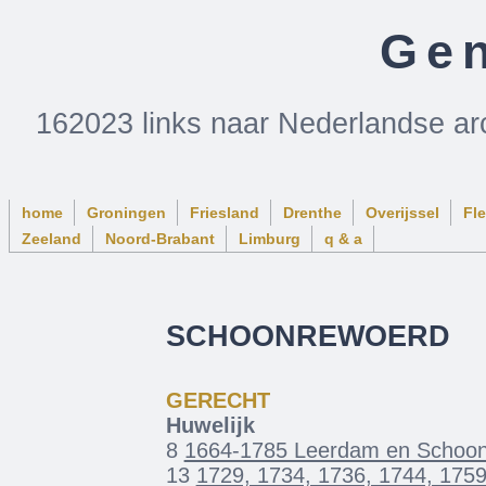
Gen
162023 links naar Nederlandse ar
home
Groningen
Friesland
Drenthe
Overijssel
Fl
Zeeland
Noord-Brabant
Limburg
q & a
SCHOONREWOERD
GERECHT
Huwelijk
8
1664-1785 Leerdam en Schoon
13
1729, 1734, 1736, 1744, 175