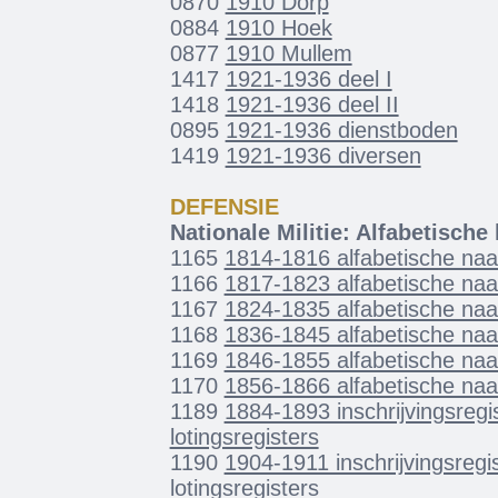
0870
1910 Dorp
0884
1910 Hoek
0877
1910 Mullem
1417
1921-1936 deel I
1418
1921-1936 deel II
0895
1921-1936 dienstboden
1419
1921-1936 diversen
DEFENSIE
Nationale Militie: Alfabetische 
1165
1814-1816 alfabetische naa
1166
1817-1823 alfabetische naa
1167
1824-1835 alfabetische naa
1168
1836-1845 alfabetische naa
1169
1846-1855 alfabetische naa
1170
1856-1866 alfabetische naa
1189
1884-1893 inschrijvingsregi
lotingsregisters
1190
1904-1911 inschrijvingsregis
lotingsregisters