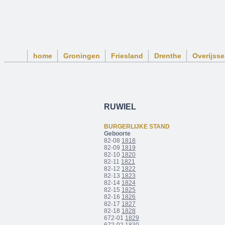
home
Groningen
Friesland
Drenthe
Overijsse
RUWIEL
BURGERLIJKE STAND
Geboorte
82-08
1818
82-09
1819
82-10
1820
82-11
1821
82-12
1822
82-13
1823
82-14
1824
82-15
1825
82-16
1826
82-17
1827
82-18
1828
672-01
1829