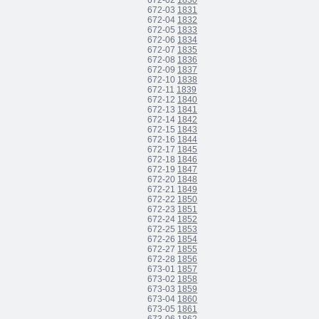
672-02
1830
672-03
1831
672-04
1832
672-05
1833
672-06
1834
672-07
1835
672-08
1836
672-09
1837
672-10
1838
672-11
1839
672-12
1840
672-13
1841
672-14
1842
672-15
1843
672-16
1844
672-17
1845
672-18
1846
672-19
1847
672-20
1848
672-21
1849
672-22
1850
672-23
1851
672-24
1852
672-25
1853
672-26
1854
672-27
1855
672-28
1856
673-01
1857
673-02
1858
673-03
1859
673-04
1860
673-05
1861