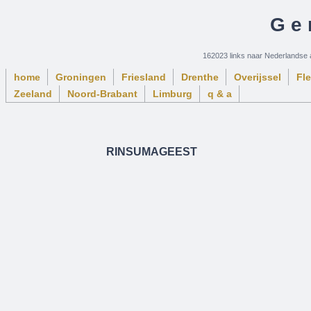
Ge
162023 links naar Nederlandse 
home
Groningen
Friesland
Drenthe
Overijssel
Fl
Zeeland
Noord-Brabant
Limburg
q & a
RINSUMAGEEST