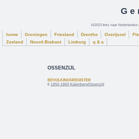
Ge
162023 links naar Nederlandse 
home
Groningen
Friesland
Drenthe
Overijssel
Fl
Zeeland
Noord-Brabant
Limburg
q & a
OSSENZIJL
BEVOLKINGSREGISTER
6
1850-1860 Kalenberg/Ossenzijl