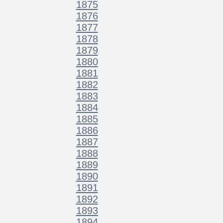
1875
1876
1877
1878
1879
1880
1881
1882
1883
1884
1885
1886
1887
1888
1889
1890
1891
1892
1893
1894