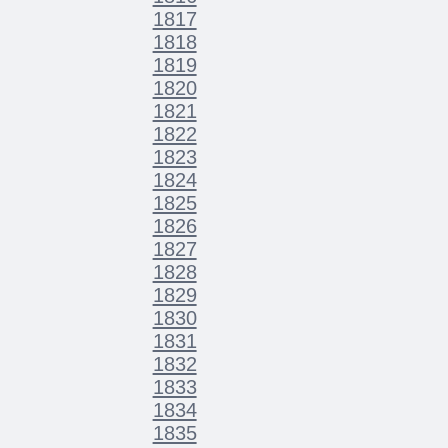
1817
1818
1819
1820
1821
1822
1823
1824
1825
1826
1827
1828
1829
1830
1831
1832
1833
1834
1835