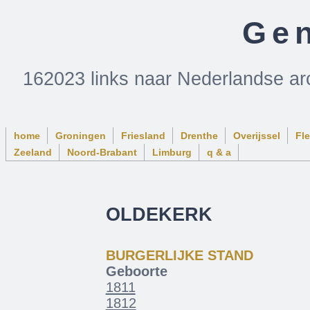
Gen
162023 links naar Nederlandse ar
home
Groningen
Friesland
Drenthe
Overijssel
Fl
Zeeland
Noord-Brabant
Limburg
q & a
OLDEKERK
BURGERLIJKE STAND
Geboorte
1811
1812