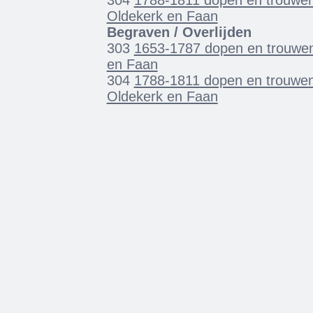
Oldekerk en Faan
Begraven / Overlijden
303
1653-1787 dopen en trouwen;
en Faan
304
1788-1811 dopen en trouwen;
Oldekerk en Faan