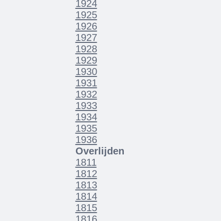
1924
1925
1926
1927
1928
1929
1930
1931
1932
1933
1934
1935
1936
Overlijden
1811
1812
1813
1814
1815
1816