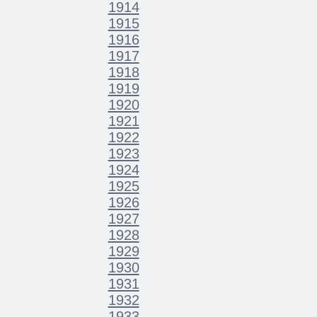
1914
1915
1916
1917
1918
1919
1920
1921
1922
1923
1924
1925
1926
1927
1928
1929
1930
1931
1932
1933