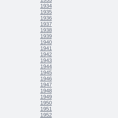
1934
1935
1936
1937
1938
1939
1940
1941
1942
1943
1944
1945
1946
1947
1948
1949
1950
1951
1952