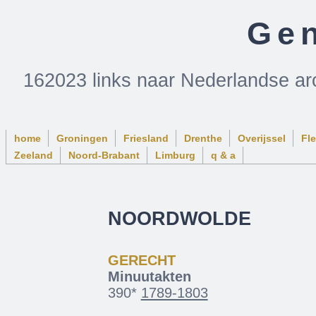
Gen
162023 links naar Nederlandse ar
home
Groningen
Friesland
Drenthe
Overijssel
Fl
Zeeland
Noord-Brabant
Limburg
q & a
NOORDWOLDE
GERECHT
Minuutakten
390*
1789-1803