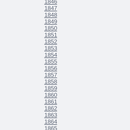
1846
1847
1848
1849
1850
1851
1852
1853
1854
1855
1856
1857
1858
1859
1860
1861
1862
1863
1864
1865