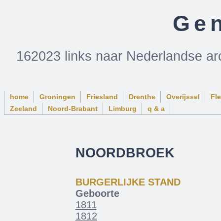
Gen
162023 links naar Nederlandse ar
home
Groningen
Friesland
Drenthe
Overijssel
Fl
Zeeland
Noord-Brabant
Limburg
q & a
NOORDBROEK
BURGERLIJKE STAND
Geboorte
1811
1812