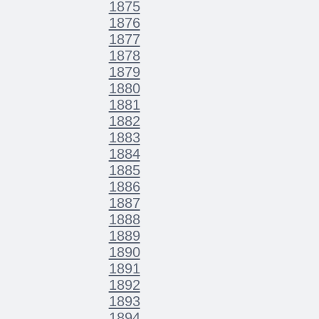
1875
1876
1877
1878
1879
1880
1881
1882
1883
1884
1885
1886
1887
1888
1889
1890
1891
1892
1893
1894