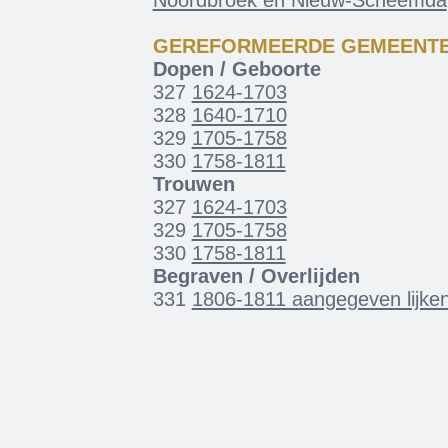
GEREFORMEERDE GEMEENT
Dopen / Geboorte
327
1624-1703
328
1640-1710
329
1705-1758
330
1758-1811
Trouwen
327
1624-1703
329
1705-1758
330
1758-1811
Begraven / Overlijden
331
1806-1811 aangegeven lijke