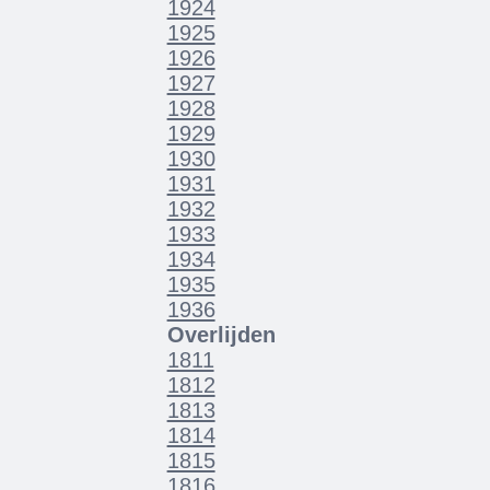
1924
1925
1926
1927
1928
1929
1930
1931
1932
1933
1934
1935
1936
Overlijden
1811
1812
1813
1814
1815
1816