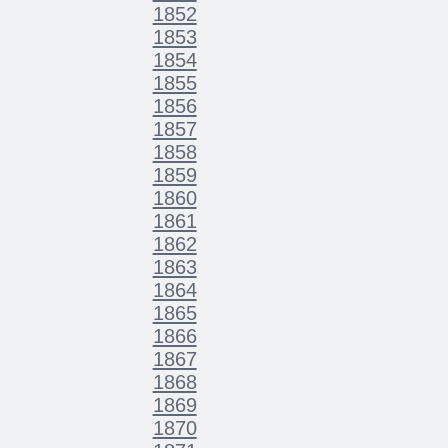
1852
1853
1854
1855
1856
1857
1858
1859
1860
1861
1862
1863
1864
1865
1866
1867
1868
1869
1870