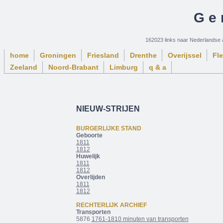
Ge
162023 links naar Nederlandse 
home
Groningen
Friesland
Drenthe
Overijssel
Fl
Zeeland
Noord-Brabant
Limburg
q & a
NIEUW-STRIJEN
BURGERLIJKE STAND
Geboorte
1811
1812
Huwelijk
1811
1812
Overlijden
1811
1812
RECHTERLIJK ARCHIEF
Transporten
5876
1761‑1810 minuten van transporten