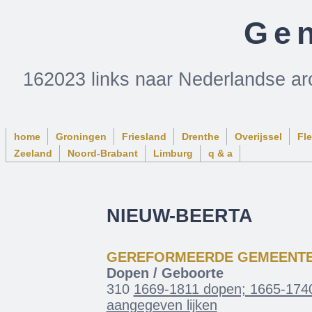
Gen
162023 links naar Nederlandse ar
home
Groningen
Friesland
Drenthe
Overijssel
Fl
Zeeland
Noord-Brabant
Limburg
q & a
NIEUW-BEERTA
GEREFORMEERDE GEMEENT
Dopen / Geboorte
310
1669-1811 dopen; 1665-1740
aangegeven lijken