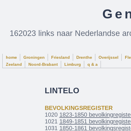
Gen
162023 links naar Nederlandse ar
home
Groningen
Friesland
Drenthe
Overijssel
Fl
Zeeland
Noord-Brabant
Limburg
q & a
LINTELO
BEVOLKINGSREGISTER
1020
1823-1850 bevolkingregister
1021
1849-1851 bevolkingregister
1031
1850-1861 bevolkingsregister