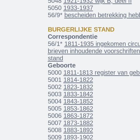
5048
1921-1932 wijk B, deel II
5050
1933-1937
56/9*
bescheiden betrekking heb
BURGERLIJKE STAND
Correspondentie
56/1*
1811-1935 ingekomen circul
brieven inhoudende voorschriften
stand
Geboorte
5000
1811-1813 register van gebo
5001
1814-1822
5002
1823-1832
5003
1833-1842
5004
1843-1852
5005
1853-1862
5006
1863-1872
5007
1873-1882
5008
1883-1892
5009
1893-1902