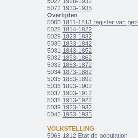
5027
1928-1932
5072
1933-1935
Overlijden
5000
1811-1813 register van gebo
5028
1814-1822
5029
1823-1832
5030
1833-1842
5031
1843-1852
5032
1853-1862
5033
1863-1872
5034
1873-1882
5035
1883-1892
5036
1893-1902
5037
1903-1912
5038
1913-1922
5039
1923-1932
5040
1933-1935
VOLKSTELLING
5068
1812 Etat de population