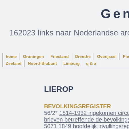
Gen
162023 links naar Nederlandse ar
home
Groningen
Friesland
Drenthe
Overijssel
Fl
Zeeland
Noord-Brabant
Limburg
q & a
LIEROP
BEVOLKINGSREGISTER
56/2*
1814-1932 ingekomen circul
brieven betreffende de bevolkin
5071
1849 hoofdelijk invullingsreg