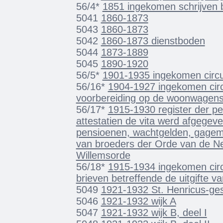
56/4*
1851 ingekomen schrijven 
5041
1860-1873
5043
1860-1873
5042
1860-1873 dienstboden
5044
1873-1889
5045
1890-1920
56/5*
1901-1935 ingekomen circul
56/16*
1904-1927 ingekomen circu
voorbereiding op de woonwagen
56/17*
1915-1930 register der p
attestatien de vita werd afgegev
pensioenen, wachtgelden, gageme
van broeders der Orde van de Ned
Willemsorde
56/18*
1915-1934 ingekomen circ
brieven betreffende de uitgifte v
5049
1921-1932 St. Henricus-ges
5046
1921-1932 wijk A
5047
1921-1932 wijk B, deel I