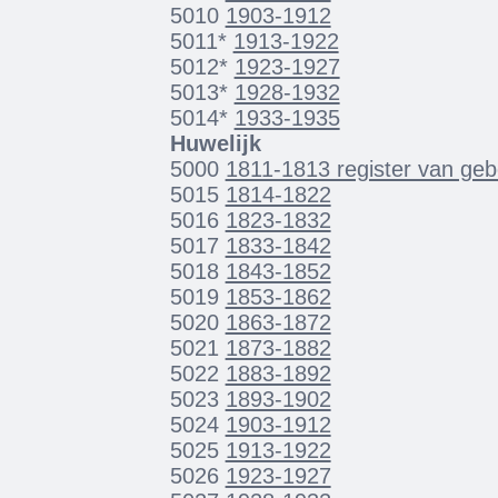
5010
1903-1912
5011*
1913-1922
5012*
1923-1927
5013*
1928-1932
5014*
1933-1935
Huwelijk
5000
1811-1813 register van gebo
5015
1814-1822
5016
1823-1832
5017
1833-1842
5018
1843-1852
5019
1853-1862
5020
1863-1872
5021
1873-1882
5022
1883-1892
5023
1893-1902
5024
1903-1912
5025
1913-1922
5026
1923-1927