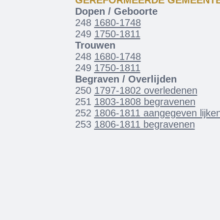
Dopen / Geboorte
248
1680-1748
249
1750-1811
Trouwen
248
1680-1748
249
1750-1811
Begraven / Overlijden
250
1797-1802 overledenen
251
1803-1808 begravenen
252
1806-1811 aangegeven lijke
253
1806-1811 begravenen