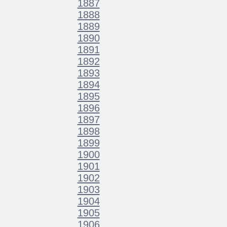
1887
1888
1889
1890
1891
1892
1893
1894
1895
1896
1897
1898
1899
1900
1901
1902
1903
1904
1905
1906