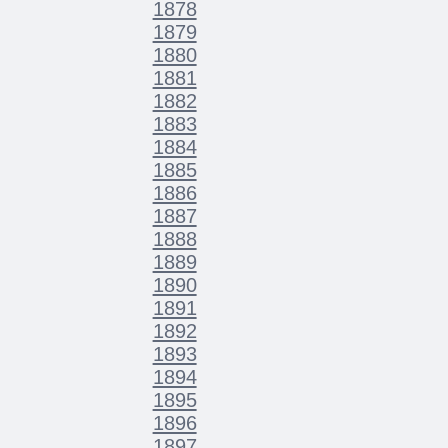
1878
1879
1880
1881
1882
1883
1884
1885
1886
1887
1888
1889
1890
1891
1892
1893
1894
1895
1896
1897