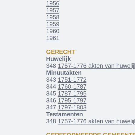
1956
1957
1958
1959
1960
1961
GERECHT
Huwelijk
348
1757-1776 akten van huweli
Minuutakten
343
1751-1772
344
1760-1787
345
1787-1795
346
1795-1797
347
1797-1803
Testamenten
348
1757-1776 akten van huweli
GEREFORMEERDE GEMEENT