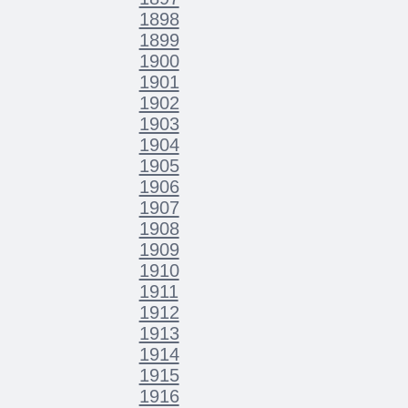
1898
1899
1900
1901
1902
1903
1904
1905
1906
1907
1908
1909
1910
1911
1912
1913
1914
1915
1916