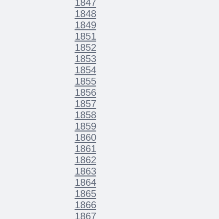
1847
1848
1849
1851
1852
1853
1854
1855
1856
1857
1858
1859
1860
1861
1862
1863
1864
1865
1866
1867