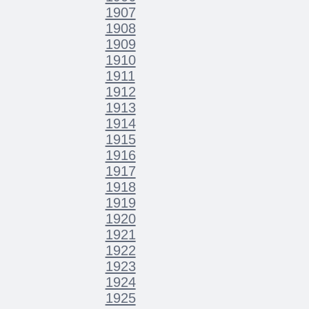
1907
1908
1909
1910
1911
1912
1913
1914
1915
1916
1917
1918
1919
1920
1921
1922
1923
1924
1925