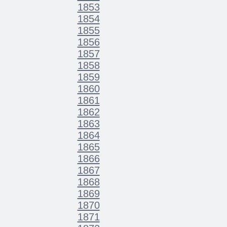
1853
1854
1855
1856
1857
1858
1859
1860
1861
1862
1863
1864
1865
1866
1867
1868
1869
1870
1871