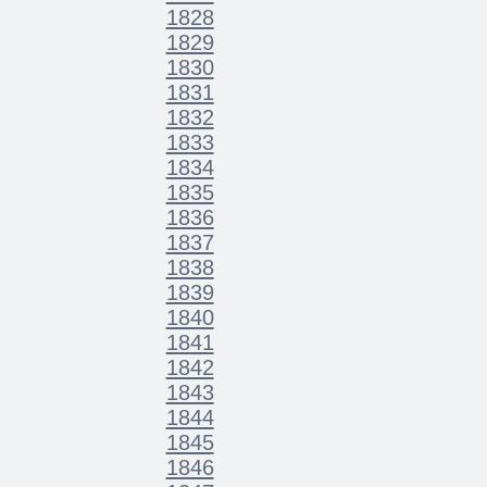
1828
1829
1830
1831
1832
1833
1834
1835
1836
1837
1838
1839
1840
1841
1842
1843
1844
1845
1846