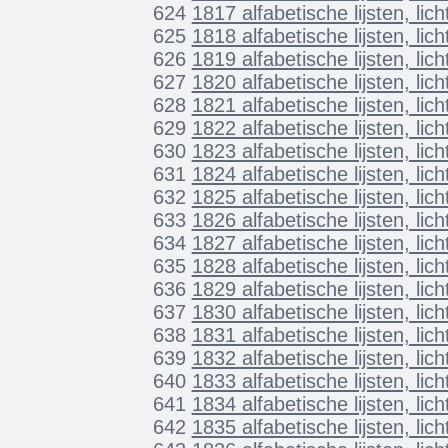
624
1817 alfabetische lijsten, lic
625
1818 alfabetische lijsten, lic
626
1819 alfabetische lijsten, lic
627
1820 alfabetische lijsten, lic
628
1821 alfabetische lijsten, lic
629
1822 alfabetische lijsten, lic
630
1823 alfabetische lijsten, lic
631
1824 alfabetische lijsten, lic
632
1825 alfabetische lijsten, lic
633
1826 alfabetische lijsten, lic
634
1827 alfabetische lijsten, lic
635
1828 alfabetische lijsten, lic
636
1829 alfabetische lijsten, lic
637
1830 alfabetische lijsten, lic
638
1831 alfabetische lijsten, lic
639
1832 alfabetische lijsten, lic
640
1833 alfabetische lijsten, lic
641
1834 alfabetische lijsten, lic
642
1835 alfabetische lijsten, lic