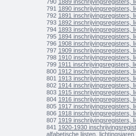
790
1889 inschrijvingsregisters, 
791
1890 inschrijvingsregisters, 
792
1891 inschrijvingsregisters, 
793
1892 inschrijvingsregisters, 
794
1893 inschrijvingsregisters, 
795
1894 inschrijvingsregisters, 
796
1908 inschrijvingsregisters, 
797
1909 inschrijvingsregisters, 
798
1910 inschrijvingsregisters, 
799
1911 inschrijvingsregisters, l
800
1912 inschrijvingsregisters, 
801
1913 inschrijvingsregisters, 
802
1914 inschrijvingsregisters, 
803
1915 inschrijvingsregisters, 
804
1916 inschrijvingsregisters, 
805
1917 inschrijvingsregisters, 
806
1918 inschrijvingsregisters, 
807
1919 inschrijvingsregisters, 
841
1920-1930 inschrijvingsregis
alfabetische lijsten, lichtingsjar