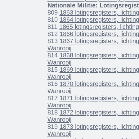
Nationale Militie: Lotingsregis
809
1863 lotingsregisters, lichti
810
1864 lotingsregisters, lichti
811
1865 lotingsregisters, lichti
812
1866 lotingsregisters, lichti
813
1867 lotingsregisters, licht
Wanrooij
814
1868 lotingsregisters, licht
Wanrooij
815
1869 lotingsregisters, licht
Wanrooij
816
1870 lotingsregisters, licht
Wanrooij
817
1871 lotingsregisters, licht
Wanrooij
818
1872 lotingsregisters, licht
Wanrooij
819
1873 lotingsregisters, licht
Wanrooij