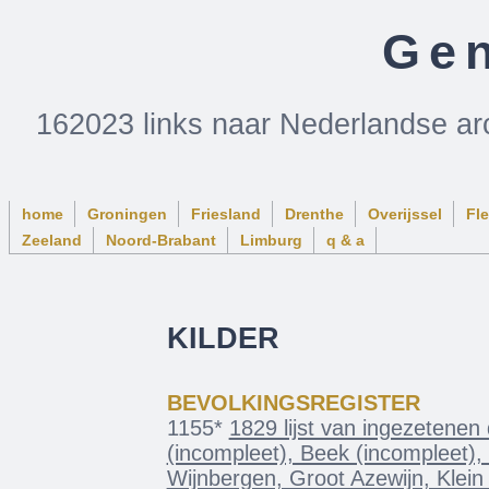
Gen
162023 links naar Nederlandse ar
home
Groningen
Friesland
Drenthe
Overijssel
Fl
Zeeland
Noord-Brabant
Limburg
q & a
KILDER
BEVOLKINGSREGISTER
1155*
1829 lijst van ingezetene
(incompleet), Beek (incompleet),
Wijnbergen, Groot Azewijn, Klein 