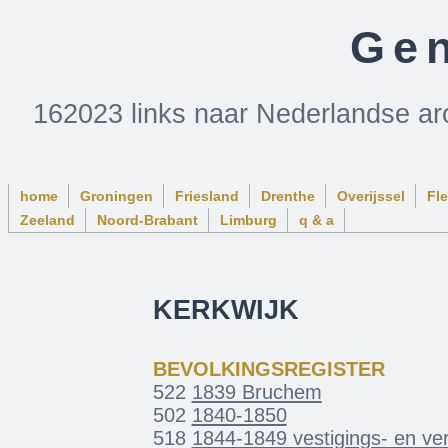
Gen
162023 links naar Nederlandse ar
home
Groningen
Friesland
Drenthe
Overijssel
Fl
Zeeland
Noord-Brabant
Limburg
q & a
KERKWIJK
BEVOLKINGSREGISTER
522
1839 Bruchem
502
1840-1850
518
1844-1849 vestigings- en ver