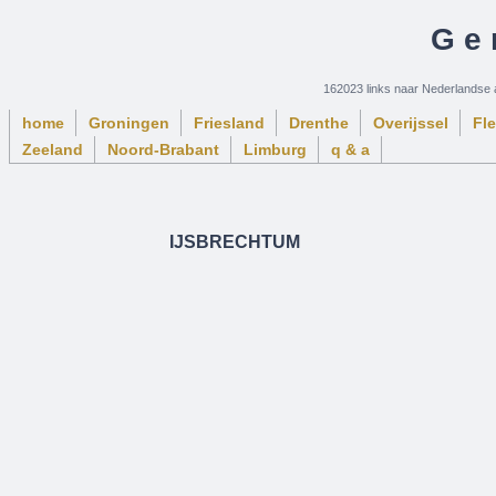
Ge
162023 links naar Nederlandse 
home
Groningen
Friesland
Drenthe
Overijssel
Fl
Zeeland
Noord-Brabant
Limburg
q & a
IJSBRECHTUM