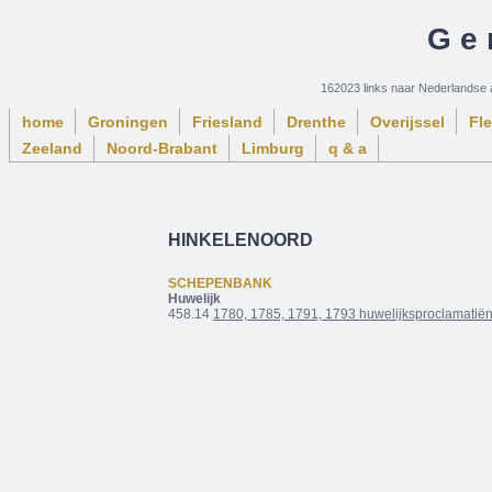
Ge
162023 links naar Nederlandse 
home
Groningen
Friesland
Drenthe
Overijssel
Fl
Zeeland
Noord-Brabant
Limburg
q & a
HINKELENOORD
SCHEPENBANK
Huwelijk
458.14
1780, 1785, 1791, 1793 huwelijksproclamatië