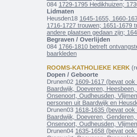
084
1729-1795 Hedikhuizen; 173
Lidmaten
Heusden18
1645-1655, 1660-16
1716-1727 trouwen; 1651-1679 tr
andere plaatsen gedaan zijn; 16
Begraven / Overlijden
084
1766-1810 betreft ontvangst
baarkleden
ROOMS-KATHOLIEKE KERK
(re
Dopen / Geboorte
Drunen02
1609-1617 (bevat ook d
Baardwijk, Doeveren, Heesbeen,
Onsenoort, Oudheusden, Vlijmen 
personen uit Baardwijk en Heusd
Drunen03
1618-1635 (bevat ook d
Baardwijk, Doeveren, Genderen,
Onsenoort, Oudheusden, Vlijmen 
Drunen04
1635-1658 (bevat ook 