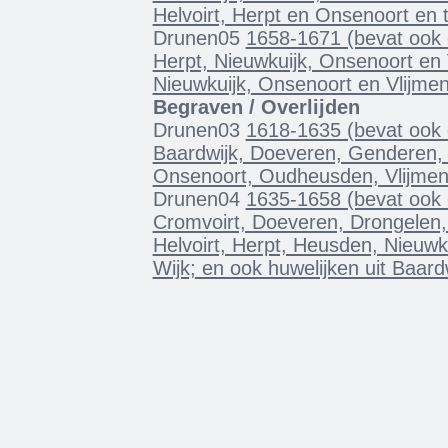
Helvoirt, Herpt en Onsenoort en 
Drunen05
1658-1671 (bevat ook 
Herpt, Nieuwkuijk, Onsenoort en 
Nieuwkuijk, Onsenoort en Vlijmen
Begraven / Overlijden
Drunen03
1618-1635 (bevat ook d
Baardwijk, Doeveren, Genderen,
Onsenoort, Oudheusden, Vlijmen 
Drunen04
1635-1658 (bevat ook 
Cromvoirt, Doeveren, Drongelen
Helvoirt, Herpt, Heusden, Nieuw
Wijk; en ook huwelijken uit Baar