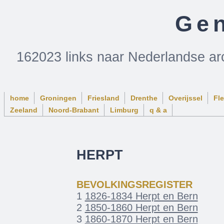
Gen
162023 links naar Nederlandse ar
home
Groningen
Friesland
Drenthe
Overijssel
Fl
Zeeland
Noord-Brabant
Limburg
q & a
HERPT
BEVOLKINGSREGISTER
1
1826-1834 Herpt en Bern
2
1850-1860 Herpt en Bern
3
1860-1870 Herpt en Bern