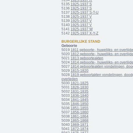
5134
1925-1937 R
5135
1925-1937 S
5136
1925-1937 S
5137
1925-1937 S-T-U
5138
1925-1937 V
5139
1925-1937 V
5140
1925-1937 V
5141
1925-1937 W
5142
1925-1937 X-Y-Z
BURGERLIJKE STAND
Geboorte
5019
1811 geboorte-, huwelijks- en overlij
5020
1812 geboorte-, huwelijks- en overlij
5021
1813 geboorteakten
5024
1814 geboorte-, huwelijks- en overlij
5027
1814 geboorteakten vondelingen, doo
5029
1815-1820
5028
1819 geboortakten vondelingen, dood
overleden
5030
1821-1825
5031
1826-1830
5032
1831-1835
5033
1836-1840
5034
1841-1845
5035
1846-1850
5036
1851-1855
5037
1856-1860
5038
1861-1864
5039
1865-1868
5040
1869-1871
5041
1872-1874