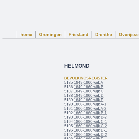
home
Groningen
Friesland
Drenthe
Overijsse
HELMOND
BEVOLKINGSREGISTER
5185
1849-1860 wijk A
5186
1849-1860 wijk B
5187
1849-1860 wijk C
5188
1849-1860 wijk D
5189
1849-1860 wijk E
5190
1860-1880 wijk A-1
5191
1860-1880 wijk A-2
5192
1860-1880 wijk B-1
5193
1860-1880 wijk B-2
5194
1860-1880 wijk C-1
5195
1860-1880 wijk C-2
5196
1860-1880 wijk D-1
5197
1860-1880 wijk D-2