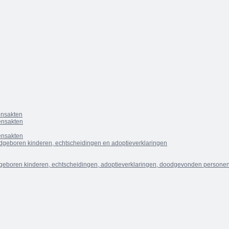
densakten
densakten
densakten
dgeboren kinderen, echtscheidingen en adoptieverklaringen
geboren kinderen, echtscheidingen, adoptieverklaringen, doodgevonden personen