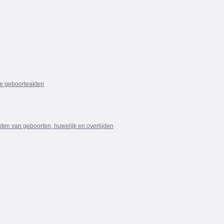
de geboorteakten
akten van geboorten, huwelijk en overlijden