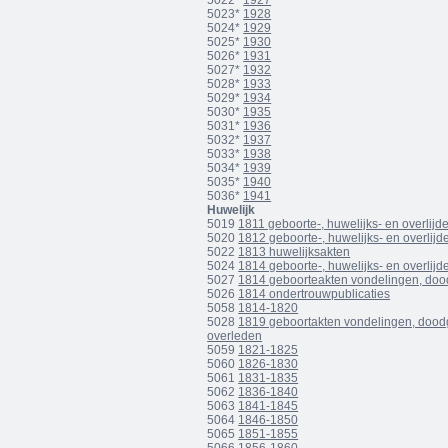
5022*
1927
5023*
1928
5024*
1929
5025*
1930
5026*
1931
5027*
1932
5028*
1933
5029*
1934
5030*
1935
5031*
1936
5032*
1937
5033*
1938
5034*
1939
5035*
1940
5036*
1941
Huwelijk
5019
1811 geboorte-, huwelijks- en overlij
5020
1812 geboorte-, huwelijks- en overlij
5022
1813 huwelijksakten
5024
1814 geboorte-, huwelijks- en overlij
5027
1814 geboorteakten vondelingen, doo
5026
1814 ondertrouwpublicaties
5058
1814-1820
5028
1819 geboortakten vondelingen, dood
overleden
5059
1821-1825
5060
1826-1830
5061
1831-1835
5062
1836-1840
5063
1841-1845
5064
1846-1850
5065
1851-1855