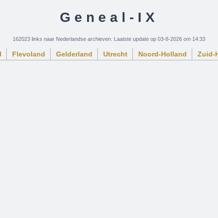
Geneal-IX
162023 links naar Nederlandse archieven. Laatste update op 03-8-2026 om 14:33
l
Flevoland
Gelderland
Utrecht
Noord-Holland
Zuid-