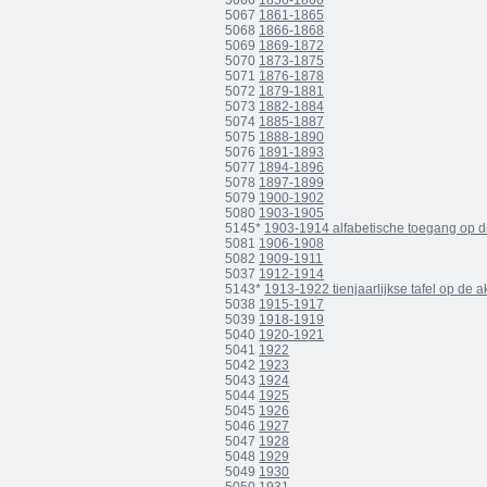
5066
1856-1860
5067
1861-1865
5068
1866-1868
5069
1869-1872
5070
1873-1875
5071
1876-1878
5072
1879-1881
5073
1882-1884
5074
1885-1887
5075
1888-1890
5076
1891-1893
5077
1894-1896
5078
1897-1899
5079
1900-1902
5080
1903-1905
5145*
1903-1914 alfabetische toegang op de
5081
1906-1908
5082
1909-1911
5037
1912-1914
5143*
1913-1922 tienjaarlijkse tafel op de 
5038
1915-1917
5039
1918-1919
5040
1920-1921
5041
1922
5042
1923
5043
1924
5044
1925
5045
1926
5046
1927
5047
1928
5048
1929
5049
1930