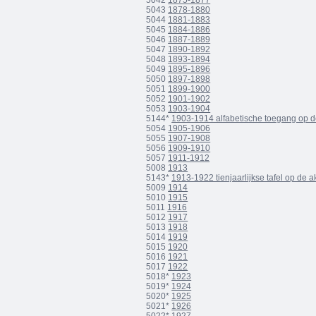
5042
1875-1877
5043
1878-1880
5044
1881-1883
5045
1884-1886
5046
1887-1889
5047
1890-1892
5048
1893-1894
5049
1895-1896
5050
1897-1898
5051
1899-1900
5052
1901-1902
5053
1903-1904
5144*
1903-1914 alfabetische toegang op 
5054
1905-1906
5055
1907-1908
5056
1909-1910
5057
1911-1912
5008
1913
5143*
1913-1922 tienjaarlijkse tafel op de 
5009
1914
5010
1915
5011
1916
5012
1917
5013
1918
5014
1919
5015
1920
5016
1921
5017
1922
5018*
1923
5019*
1924
5020*
1925
5021*
1926