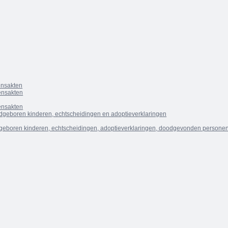
densakten
densakten
densakten
dgeboren kinderen, echtscheidingen en adoptieverklaringen
geboren kinderen, echtscheidingen, adoptieverklaringen, doodgevonden personen