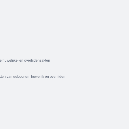
 huwelijks- en overlijdensakten
akten van geboorten, huwelijk en overlijden