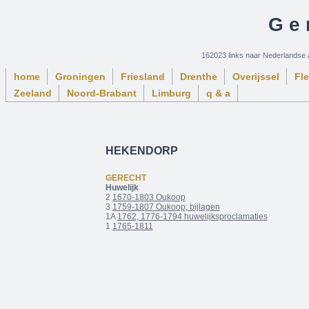
Ge
162023 links naar Nederlandse 
home
Groningen
Friesland
Drenthe
Overijssel
Fl
Zeeland
Noord-Brabant
Limburg
q & a
HEKENDORP
GERECHT
Huwelijk
2
1670-1803 Oukoop
3
1759-1807 Oukoop; bijlagen
1A
1762, 1776-1794 huwelijksproclamaties
1
1765-1811