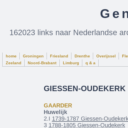
Gen
162023 links naar Nederlandse ar
home
Groningen
Friesland
Drenthe
Overijssel
Fl
Zeeland
Noord-Brabant
Limburg
q & a
GIESSEN-OUDEKERK
GAARDER
Huwelijk
2.I
1739-1787 Giessen-Oudeker
3
1788-1805 Giessen-Oudekerk