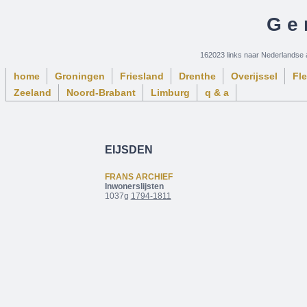
Ge
162023 links naar Nederlandse 
home
Groningen
Friesland
Drenthe
Overijssel
Fl
Zeeland
Noord-Brabant
Limburg
q & a
EIJSDEN
FRANS ARCHIEF
Inwonerslijsten
1037g
1794-1811