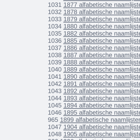
1031
1877 alfabetische naamlijst
1032
1878 alfabetische naamlijst
1033
1879 alfabetische naamlijst
1034
1880 alfabetische naamlijst
1035
1882 alfabetische naamlijst
1036
1885 alfabetische naamlijst
1037
1886 alfabetische naamlijst
1038
1887 alfabetische naamlijst
1039
1888 alfabetische naamlijst
1040
1889 alfabetische naamlijst
1041
1890 alfabetische naamlijst
1042
1891 alfabetische naamlijst
1043
1892 alfabetische naamlijst
1044
1893 alfabetische naamlijst
1045
1894 alfabetische naamlijst
1046
1895 alfabetische naamlijst
965
1899 alfabetische naamlijste
1047
1904 alfabetische naamlijst
1048
1905 alfabetische naamlijst