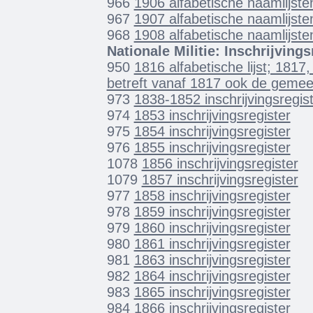
966
1906 alfabetische naamlijste
967
1907 alfabetische naamlijste
968
1908 alfabetische naamlijste
Nationale Militie: Inschrijvings
950
1816 alfabetische lijst; 1817
betreft vanaf 1817 ook de geme
973
1838-1852 inschrijvingsregis
974
1853 inschrijvingsregister
975
1854 inschrijvingsregister
976
1855 inschrijvingsregister
1078
1856 inschrijvingsregister
1079
1857 inschrijvingsregister
977
1858 inschrijvingsregister
978
1859 inschrijvingsregister
979
1860 inschrijvingsregister
980
1861 inschrijvingsregister
981
1863 inschrijvingsregister
982
1864 inschrijvingsregister
983
1865 inschrijvingsregister
984
1866 inschrijvingsregister