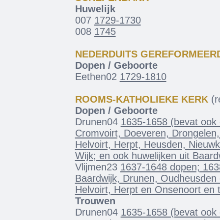
Huwelijk
007
1729-1730
008
1745
NEDERDUITS GEREFORMEER
Dopen / Geboorte
Eethen02
1729-1810
ROOMS-KATHOLIEKE KERK
(re
Dopen / Geboorte
Drunen04
1635-1658 (bevat ook 
Cromvoirt, Doeveren, Drongelen
Helvoirt, Herpt, Heusden, Nieuw
Wijk; en ook huwelijken uit Baar
Vlijmen23
1637-1648 dopen; 1638 
Baardwijk, Drunen, Oudheusden e
Helvoirt, Herpt en Onsenoort en 
Trouwen
Drunen04
1635-1658 (bevat ook 