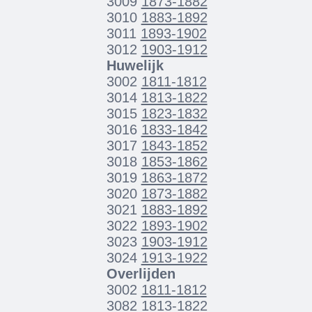
3009
1873-1882
3010
1883-1892
3011
1893-1902
3012
1903-1912
Huwelijk
3002
1811-1812
3014
1813-1822
3015
1823-1832
3016
1833-1842
3017
1843-1852
3018
1853-1862
3019
1863-1872
3020
1873-1882
3021
1883-1892
3022
1893-1902
3023
1903-1912
3024
1913-1922
Overlijden
3002
1811-1812
3082
1813-1822