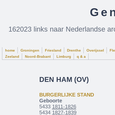
Gen
162023 links naar Nederlandse ar
home
Groningen
Friesland
Drenthe
Overijssel
Fl
Zeeland
Noord-Brabant
Limburg
q & a
DEN HAM (OV)
BURGERLIJKE STAND
Geboorte
5433
1811-1826
5434
1827-1839