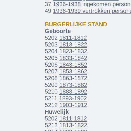
37
1936-1938 ingekomen person
49
1936-1939 vertrokken person
BURGERLIJKE STAND
Geboorte
5202
1811-1812
5203
1813-1822
5204
1823-1832
5205
1833-1842
5206
1843-1852
5207
1853-1862
5208
1863-1872
5209
1873-1882
5210
1883-1892
5211
1893-1902
5212
1903-1912
Huwelijk
5202
1811-1812
5213
1813-1822