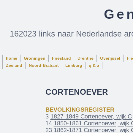
Gen
162023 links naar Nederlandse ar
home
Groningen
Friesland
Drenthe
Overijssel
Fl
Zeeland
Noord-Brabant
Limburg
q & a
CORTENOEVER
BEVOLKINGSREGISTER
3
1827-1849 Cortenoever, wijk C
14
1850-1861 Cortenoever, wijk 
23
1862-1871 Cortenoever, wijk 