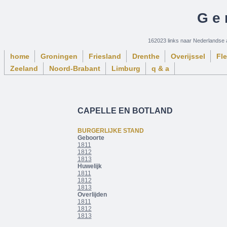
Ge
162023 links naar Nederlandse 
home
Groningen
Friesland
Drenthe
Overijssel
Fl
Zeeland
Noord-Brabant
Limburg
q & a
CAPELLE EN BOTLAND
BURGERLIJKE STAND
Geboorte
1811
1812
1813
Huwelijk
1811
1812
1813
Overlijden
1811
1812
1813