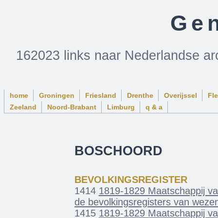
Gen
162023 links naar Nederlandse ar
home
Groningen
Friesland
Drenthe
Overijssel
Fl
Zeeland
Noord-Brabant
Limburg
q & a
BOSCHOORD
BEVOLKINGSREGISTER
1414
1819-1829 Maatschappij van
de bevolkingsregisters van weze
1415
1819-1829 Maatschappij van