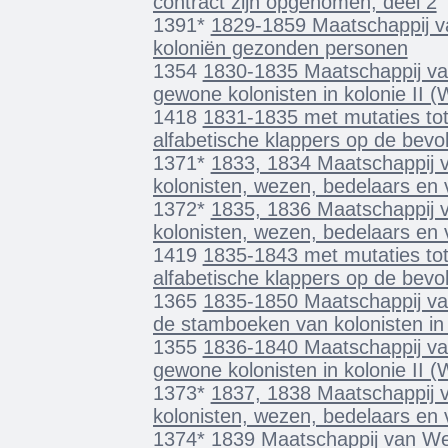
contract zijn opgenomen; deel 2
1391*
1829-1859 Maatschappij va
koloniën gezonden personen
1354
1830-1835 Maatschappij va
gewone kolonisten in kolonie II 
1418
1831-1835 met mutaties to
alfabetische klappers op de bevo
1371*
1833, 1834 Maatschappij v
kolonisten, wezen, bedelaars en
1372*
1835, 1836 Maatschappij v
kolonisten, wezen, bedelaars en
1419
1835-1843 met mutaties to
alfabetische klappers op de bevo
1365
1835-1850 Maatschappij van
de stamboeken van kolonisten in 
1355
1836-1840 Maatschappij va
gewone kolonisten in kolonie II 
1373*
1837, 1838 Maatschappij v
kolonisten, wezen, bedelaars en
1374*
1839 Maatschappij van Weld