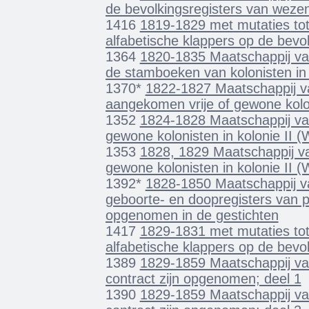
de bevolkingsregisters van weze
1416
1819-1829 met mutaties to
alfabetische klappers op de bevo
1364
1820-1835 Maatschappij van
de stamboeken van kolonisten in 
1370*
1822-1827 Maatschappij van
aangekomen vrije of gewone kolo
1352
1824-1828 Maatschappij va
gewone kolonisten in kolonie II 
1353
1828, 1829 Maatschappij va
gewone kolonisten in kolonie II 
1392*
1828-1850 Maatschappij van
geboorte- en doopregisters van pe
opgenomen in de gestichten
1417
1829-1831 met mutaties to
alfabetische klappers op de bevo
1389
1829-1859 Maatschappij van
contract zijn opgenomen; deel 1
1390
1829-1859 Maatschappij van