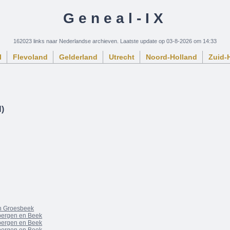
Geneal-IX
162023 links naar Nederlandse archieven. Laatste update op 03-8-2026 om 14:33
l
Flevoland
Gelderland
Utrecht
Noord-Holland
Zuid-
)
n Groesbeek
bergen en Beek
bergen en Beek