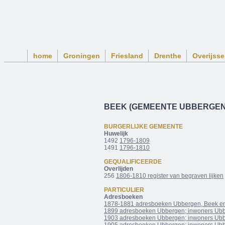
home
Groningen
Friesland
Drenthe
Overijsse
BEEK (GEMEENTE UBBERGEN
BURGERLIJKE GEMEENTE
Huwelijk
1492
1796-1809
1491
1796-1810
GEQUALIFICEERDE
Overlijden
256
1806-1810 register van begraven lijken
PARTICULIER
Adresboeken
1878-1881 adresboeken Ubbergen, Beek e
1899 adresboeken Ubbergen; inwoners Ub
1903 adresboeken Ubbergen; inwoners Ub