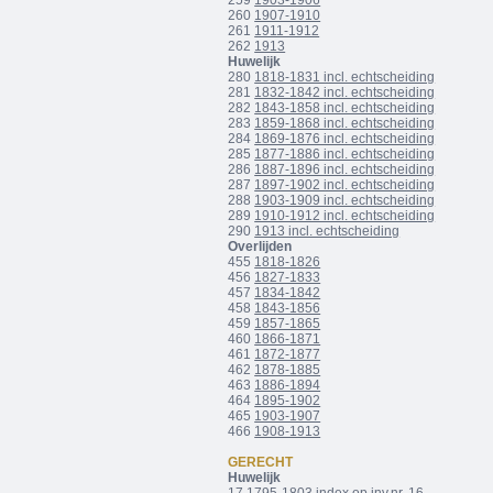
259
1903-1906
260
1907-1910
261
1911-1912
262
1913
Huwelijk
280
1818-1831 incl. echtscheiding
281
1832-1842 incl. echtscheiding
282
1843-1858 incl. echtscheiding
283
1859-1868 incl. echtscheiding
284
1869-1876 incl. echtscheiding
285
1877-1886 incl. echtscheiding
286
1887-1896 incl. echtscheiding
287
1897-1902 incl. echtscheiding
288
1903-1909 incl. echtscheiding
289
1910-1912 incl. echtscheiding
290
1913 incl. echtscheiding
Overlijden
455
1818-1826
456
1827-1833
457
1834-1842
458
1843-1856
459
1857-1865
460
1866-1871
461
1872-1877
462
1878-1885
463
1886-1894
464
1895-1902
465
1903-1907
466
1908-1913
GERECHT
Huwelijk