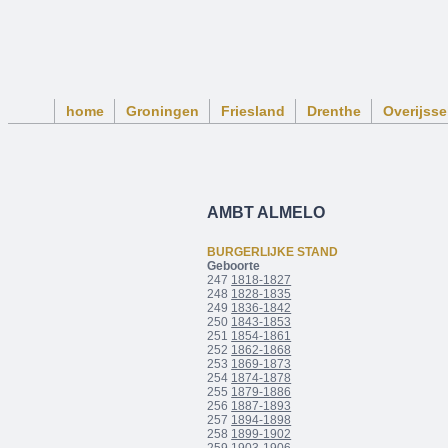
home
Groningen
Friesland
Drenthe
Overijsse
AMBT ALMELO
BURGERLIJKE STAND
Geboorte
247
1818-1827
248
1828-1835
249
1836-1842
250
1843-1853
251
1854-1861
252
1862-1868
253
1869-1873
254
1874-1878
255
1879-1886
256
1887-1893
257
1894-1898
258
1899-1902