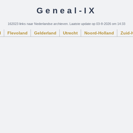
Geneal-IX
162023 links naar Nederlandse archieven. Laatste update op 03-8-2026 om 14:33
l
Flevoland
Gelderland
Utrecht
Noord-Holland
Zuid-